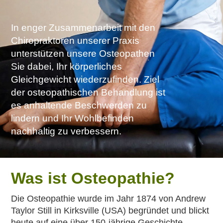
In enger Zusammenarbeit mit den
Chiropraktoren unserer Praxis
unterstützen unsere Osteopathen
Sie dabei, Ihr körperliches
Gleichgewicht wiederzufinden. Ziel
der osteopathischen Behandlung ist
es anhaltende Beschwerden zu
lindern und Ihr Wohlbefinden
nachhaltig zu verbessern.
Was ist Osteopathie?
Die Osteopathie wurde im Jahr 1874 von Andrew
Taylor Still in Kirksville (USA) begründet und blickt
heute auf eine über 150-jährige Geschichte